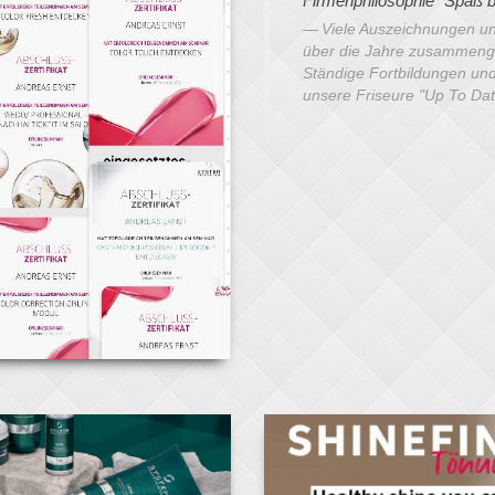
Firmenphilosophie "Spaß be
Viele Auszeichnungen und
über die Jahre zusammen
Ständige Fortbildungen un
unsere Friseure "Up To Dat