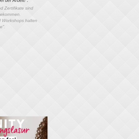
i der Arbeit!".
 Zertifikate sind
gekommen.
d Workshops halten
e".